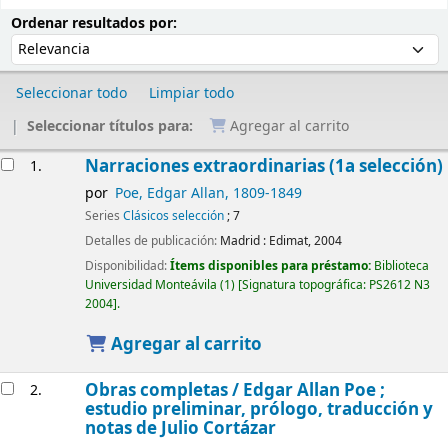
Ordenar
Ordenar por:
Ordenar resultados por:
Seleccionar todo
Limpiar todo
Seleccionar títulos para:
Agregar al carrito
Resultados
Narraciones extraordinarias (1a selección)
1.
por
Poe, Edgar Allan
, 1809-1849
Series
Clásicos selección
; 7
Detalles de publicación:
Madrid :
Edimat,
2004
Disponibilidad:
Ítems disponibles para préstamo:
Biblioteca
Universidad Monteávila
(1)
Signatura topográfica:
PS2612 N3
2004
.
Agregar al carrito
Obras completas /
Edgar Allan Poe ;
2.
estudio preliminar, prólogo, traducción y
notas de Julio Cortázar