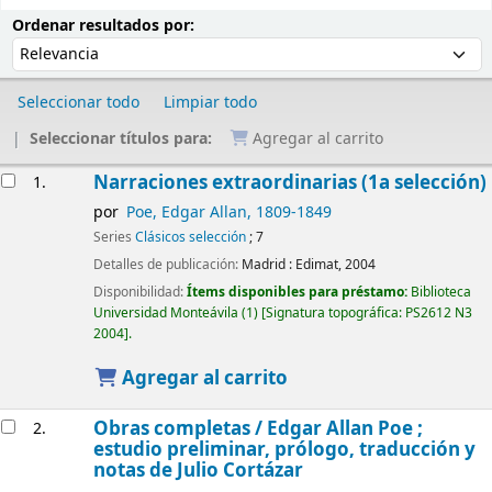
Ordenar
Ordenar por:
Ordenar resultados por:
Seleccionar todo
Limpiar todo
Seleccionar títulos para:
Agregar al carrito
Resultados
Narraciones extraordinarias (1a selección)
1.
por
Poe, Edgar Allan
, 1809-1849
Series
Clásicos selección
; 7
Detalles de publicación:
Madrid :
Edimat,
2004
Disponibilidad:
Ítems disponibles para préstamo:
Biblioteca
Universidad Monteávila
(1)
Signatura topográfica:
PS2612 N3
2004
.
Agregar al carrito
Obras completas /
Edgar Allan Poe ;
2.
estudio preliminar, prólogo, traducción y
notas de Julio Cortázar