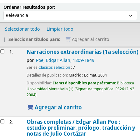
Ordenar
Ordenar por:
Ordenar resultados por:
Seleccionar todo
Limpiar todo
Seleccionar títulos para:
Agregar al carrito
Resultados
Narraciones extraordinarias (1a selección)
1.
por
Poe, Edgar Allan
, 1809-1849
Series
Clásicos selección
; 7
Detalles de publicación:
Madrid :
Edimat,
2004
Disponibilidad:
Ítems disponibles para préstamo:
Biblioteca
Universidad Monteávila
(1)
Signatura topográfica:
PS2612 N3
2004
.
Agregar al carrito
Obras completas /
Edgar Allan Poe ;
2.
estudio preliminar, prólogo, traducción y
notas de Julio Cortázar