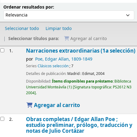
Ordenar
Ordenar por:
Ordenar resultados por:
Seleccionar todo
Limpiar todo
Seleccionar títulos para:
Agregar al carrito
Resultados
Narraciones extraordinarias (1a selección)
1.
por
Poe, Edgar Allan
, 1809-1849
Series
Clásicos selección
; 7
Detalles de publicación:
Madrid :
Edimat,
2004
Disponibilidad:
Ítems disponibles para préstamo:
Biblioteca
Universidad Monteávila
(1)
Signatura topográfica:
PS2612 N3
2004
.
Agregar al carrito
Obras completas /
Edgar Allan Poe ;
2.
estudio preliminar, prólogo, traducción y
notas de Julio Cortázar