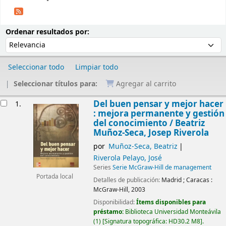
Ordenar
Ordenar por:
Ordenar resultados por:
Seleccionar todo
Limpiar todo
Seleccionar títulos para:
Agregar al carrito
Resultados
Del buen pensar y mejor hacer
1.
: mejora permanente y gestión
del conocimiento /
Beatriz
Muñoz-Seca, Josep Riverola
por
Muñoz-Seca, Beatriz
Riverola Pelayo, José
Series
Serie McGraw-Hill de management
Portada local
Detalles de publicación:
Madrid ; Caracas :
McGraw-Hill,
2003
Disponibilidad:
Ítems disponibles para
préstamo:
Biblioteca Universidad Monteávila
(1)
Signatura topográfica:
HD30.2 M8
.