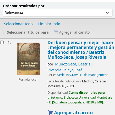
Ordenar
Ordenar por:
Ordenar resultados por:
Seleccionar todo
Limpiar todo
Seleccionar títulos para:
Agregar al carrito
Resultados
Del buen pensar y mejor hacer
1.
: mejora permanente y gestión
del conocimiento /
Beatriz
Muñoz-Seca, Josep Riverola
por
Muñoz-Seca, Beatriz
Riverola Pelayo, José
Series
Serie McGraw-Hill de management
Portada local
Detalles de publicación:
Madrid ; Caracas :
McGraw-Hill,
2003
Disponibilidad:
Ítems disponibles para
préstamo:
Biblioteca Universidad Monteávila
(1)
Signatura topográfica:
HD30.2 M8
.
Agregar al carrito