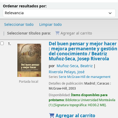
Ordenar
Ordenar por:
Ordenar resultados por:
Seleccionar todo
Limpiar todo
Seleccionar títulos para:
Agregar al carrito
Resultados
Del buen pensar y mejor hacer
1.
: mejora permanente y gestión
del conocimiento /
Beatriz
Muñoz-Seca, Josep Riverola
por
Muñoz-Seca, Beatriz
Riverola Pelayo, José
Series
Serie McGraw-Hill de management
Portada local
Detalles de publicación:
Madrid ; Caracas :
McGraw-Hill,
2003
Disponibilidad:
Ítems disponibles para
préstamo:
Biblioteca Universidad Monteávila
(1)
Signatura topográfica:
HD30.2 M8
.
Agregar al carrito