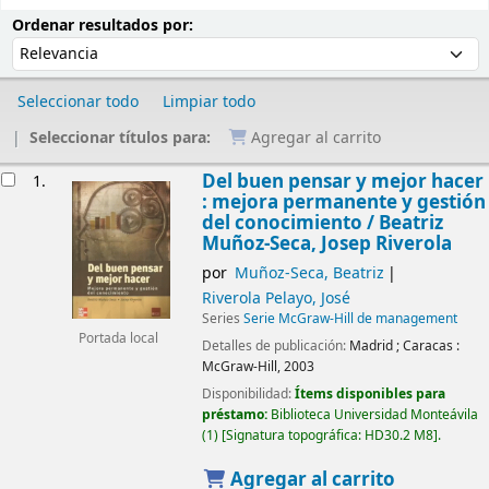
Ordenar
Ordenar por:
Ordenar resultados por:
Seleccionar todo
Limpiar todo
Seleccionar títulos para:
Agregar al carrito
Resultados
Del buen pensar y mejor hacer
1.
: mejora permanente y gestión
del conocimiento /
Beatriz
Muñoz-Seca, Josep Riverola
por
Muñoz-Seca, Beatriz
Riverola Pelayo, José
Series
Serie McGraw-Hill de management
Portada local
Detalles de publicación:
Madrid ; Caracas :
McGraw-Hill,
2003
Disponibilidad:
Ítems disponibles para
préstamo:
Biblioteca Universidad Monteávila
(1)
Signatura topográfica:
HD30.2 M8
.
Agregar al carrito