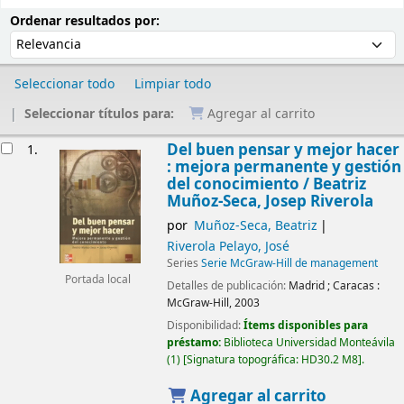
Ordenar
Ordenar por:
Ordenar resultados por:
Seleccionar todo
Limpiar todo
Seleccionar títulos para:
Agregar al carrito
Resultados
Del buen pensar y mejor hacer
1.
: mejora permanente y gestión
del conocimiento /
Beatriz
Muñoz-Seca, Josep Riverola
por
Muñoz-Seca, Beatriz
Riverola Pelayo, José
Series
Serie McGraw-Hill de management
Portada local
Detalles de publicación:
Madrid ; Caracas :
McGraw-Hill,
2003
Disponibilidad:
Ítems disponibles para
préstamo:
Biblioteca Universidad Monteávila
(1)
Signatura topográfica:
HD30.2 M8
.
Agregar al carrito