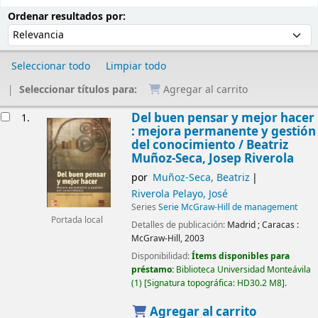
Ordenar
Ordenar por:
Ordenar resultados por:
Seleccionar todo
Limpiar todo
Seleccionar títulos para:
Agregar al carrito
Resultados
Del buen pensar y mejor hacer
1.
: mejora permanente y gestión
del conocimiento /
Beatriz
Muñoz-Seca, Josep Riverola
por
Muñoz-Seca, Beatriz
Riverola Pelayo, José
Series
Serie McGraw-Hill de management
Portada local
Detalles de publicación:
Madrid ; Caracas :
McGraw-Hill,
2003
Disponibilidad:
Ítems disponibles para
préstamo:
Biblioteca Universidad Monteávila
(1)
Signatura topográfica:
HD30.2 M8
.
Agregar al carrito