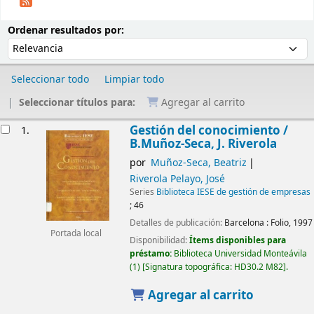
Ordenar
Ordenar por:
Ordenar resultados por:
Seleccionar todo
Limpiar todo
Seleccionar títulos para:
Agregar al carrito
Resultados
Gestión del conocimiento /
1.
B.Muñoz-Seca, J. Riverola
por
Muñoz-Seca, Beatriz
Riverola Pelayo, José
Series
Biblioteca IESE de gestión de empresas
; 46
Detalles de publicación:
Barcelona :
Folio,
1997
Portada local
Disponibilidad:
Ítems disponibles para
préstamo:
Biblioteca Universidad Monteávila
(1)
Signatura topográfica:
HD30.2 M82
.
Agregar al carrito