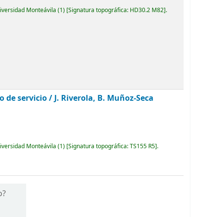
niversidad Monteávila
(1)
Signatura topográfica:
HD30.2 M82
.
o de servicio /
J. Riverola, B. Muñoz-Seca
niversidad Monteávila
(1)
Signatura topográfica:
TS155 R5
.
o?