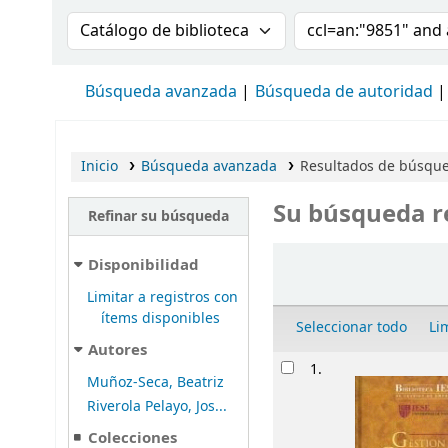
Buscar en el catálogo por:
Buscar en el cat
Búsqueda avanzada
Búsqueda de autoridad
Inicio
Búsqueda avanzada
Resultados de búsqued
Su búsqueda r
Refinar su búsqueda
Ordenar
Disponibilidad
Limitar a registros con
ítems disponibles
Seleccionar todo
Li
Autores
Resultados
1.
Muñoz-Seca, Beatriz
Riverola Pelayo, Jos...
Colecciones