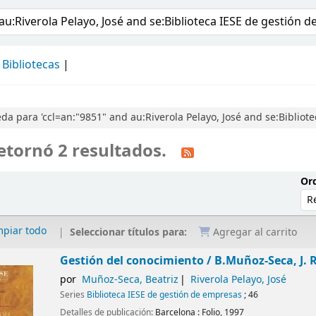
álogo
Bibliotecas
a para 'ccl=an:"9851" and au:Riverola Pelayo, José and se:Bibliot
etornó 2 resultados.
Ord
mpiar todo
Seleccionar títulos para:
Agregar al carrito
Gestión del conocimiento /
B.Muñoz-Seca, J. 
por
Muñoz-Seca, Beatriz
Riverola Pelayo, José
Series
Biblioteca IESE de gestión de empresas
; 46
Detalles de publicación:
Barcelona :
Folio,
1997