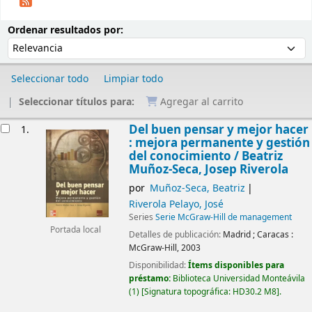
Ordenar
Ordenar por:
Ordenar resultados por:
Seleccionar todo
Limpiar todo
Seleccionar títulos para:
Agregar al carrito
Resultados
Del buen pensar y mejor hacer
1.
: mejora permanente y gestión
del conocimiento /
Beatriz
Muñoz-Seca, Josep Riverola
por
Muñoz-Seca, Beatriz
Riverola Pelayo, José
Series
Serie McGraw-Hill de management
Portada local
Detalles de publicación:
Madrid ; Caracas :
McGraw-Hill,
2003
Disponibilidad:
Ítems disponibles para
préstamo:
Biblioteca Universidad Monteávila
(1)
Signatura topográfica:
HD30.2 M8
.