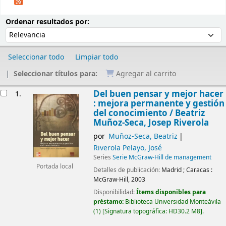
Ordenar
Ordenar por:
Ordenar resultados por:
Seleccionar todo
Limpiar todo
Seleccionar títulos para:
Agregar al carrito
Resultados
Del buen pensar y mejor hacer
1.
: mejora permanente y gestión
del conocimiento /
Beatriz
Muñoz-Seca, Josep Riverola
por
Muñoz-Seca, Beatriz
Riverola Pelayo, José
Series
Serie McGraw-Hill de management
Portada local
Detalles de publicación:
Madrid ; Caracas :
McGraw-Hill,
2003
Disponibilidad:
Ítems disponibles para
préstamo:
Biblioteca Universidad Monteávila
(1)
Signatura topográfica:
HD30.2 M8
.