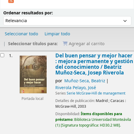
Ordenar
Ordenar por:
Ordenar resultados por:
Seleccionar todo
Limpiar todo
Seleccionar títulos para:
Agregar al carrito
Resultados
Del buen pensar y mejor hacer
1.
: mejora permanente y gestión
del conocimiento /
Beatriz
Muñoz-Seca, Josep Riverola
por
Muñoz-Seca, Beatriz
Riverola Pelayo, José
Series
Serie McGraw-Hill de management
Portada local
Detalles de publicación:
Madrid ; Caracas :
McGraw-Hill,
2003
Disponibilidad:
Ítems disponibles para
préstamo:
Biblioteca Universidad Monteávila
(1)
Signatura topográfica:
HD30.2 M8
.