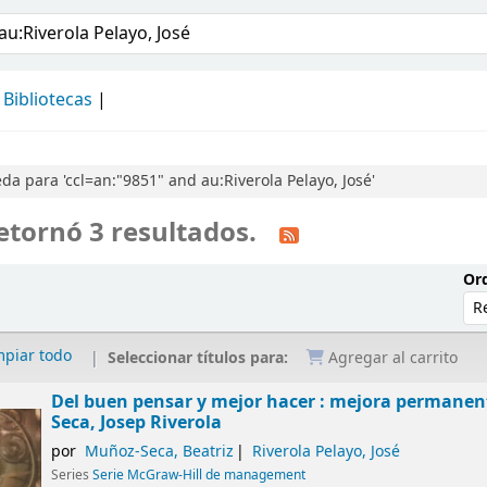
álogo
Bibliotecas
a para 'ccl=an:"9851" and au:Riverola Pelayo, José'
etornó 3 resultados.
Ord
mpiar todo
Seleccionar títulos para:
Agregar al carrito
Del buen pensar y mejor hacer : mejora permanent
Seca, Josep Riverola
por
Muñoz-Seca, Beatriz
Riverola Pelayo, José
Series
Serie McGraw-Hill de management