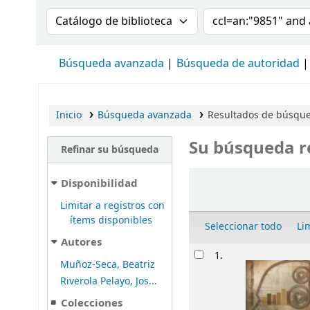
Buscar en el catálogo por:
Buscar en el cat
Búsqueda avanzada
Búsqueda de autoridad
Inicio
Búsqueda avanzada
Resultados de búsqued
Su búsqueda r
Refinar su búsqueda
Ordenar
Disponibilidad
Limitar a registros con
ítems disponibles
Seleccionar todo
Li
Autores
Resultados
1.
Muñoz-Seca, Beatriz
Riverola Pelayo, Jos...
Colecciones