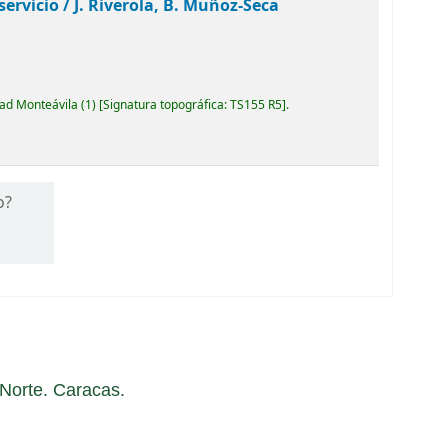
servicio /
J. Riverola, B. Muñoz-Seca
dad Monteávila
(1)
Signatura topográfica:
TS155 R5
.
o?
a Norte. Caracas.