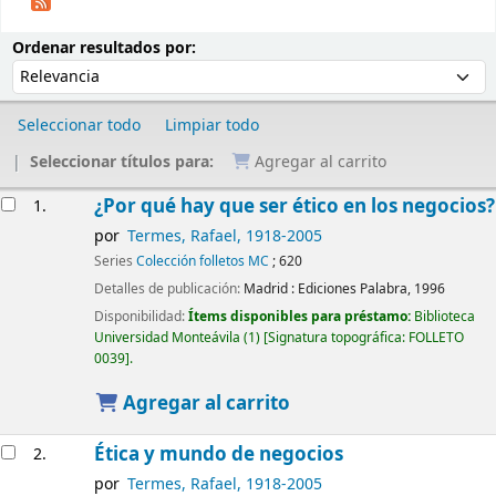
Ordenar
Ordenar por:
Ordenar resultados por:
Seleccionar todo
Limpiar todo
Seleccionar títulos para:
Agregar al carrito
Resultados
¿Por qué hay que ser ético en los negocios?
1.
por
Termes, Rafael
, 1918-2005
Series
Colección folletos MC
; 620
Detalles de publicación:
Madrid :
Ediciones Palabra,
1996
Disponibilidad:
Ítems disponibles para préstamo:
Biblioteca
Universidad Monteávila
(1)
Signatura topográfica:
FOLLETO
0039
.
Agregar al carrito
Ética y mundo de negocios
2.
por
Termes, Rafael
, 1918-2005