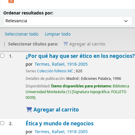
Ordenar
Ordenar por:
Ordenar resultados por:
Seleccionar todo
Limpiar todo
Seleccionar títulos para:
Agregar al carrito
Resultados
¿Por qué hay que ser ético en los negocios?
1.
por
Termes, Rafael
, 1918-2005
Series
Colección folletos MC
; 620
Detalles de publicación:
Madrid :
Ediciones Palabra,
1996
Disponibilidad:
Ítems disponibles para préstamo:
Biblioteca
Universidad Monteávila
(1)
Signatura topográfica:
FOLLETO
0039
.
Agregar al carrito
Ética y mundo de negocios
2.
por
Termes, Rafael
, 1918-2005