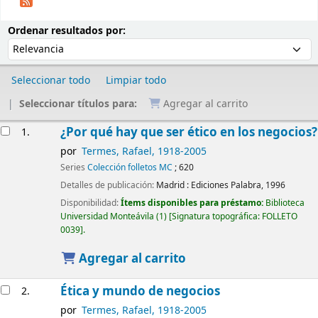
Ordenar
Ordenar por:
Ordenar resultados por:
Seleccionar todo
Limpiar todo
Seleccionar títulos para:
Agregar al carrito
Resultados
¿Por qué hay que ser ético en los negocios?
1.
por
Termes, Rafael
, 1918-2005
Series
Colección folletos MC
; 620
Detalles de publicación:
Madrid :
Ediciones Palabra,
1996
Disponibilidad:
Ítems disponibles para préstamo:
Biblioteca
Universidad Monteávila
(1)
Signatura topográfica:
FOLLETO
0039
.
Agregar al carrito
Ética y mundo de negocios
2.
por
Termes, Rafael
, 1918-2005