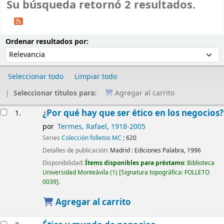
Su búsqueda retornó 2 resultados.
Ordenar
Ordenar por:
Ordenar resultados por:
Seleccionar todo
Limpiar todo
Seleccionar títulos para:
Agregar al carrito
Resultados
¿Por qué hay que ser ético en los negocios?
1.
por
Termes, Rafael
, 1918-2005
Series
Colección folletos MC
; 620
Detalles de publicación:
Madrid :
Ediciones Palabra,
1996
Disponibilidad:
Ítems disponibles para préstamo:
Biblioteca
Universidad Monteávila
(1)
Signatura topográfica:
FOLLETO
0039
.
Agregar al carrito