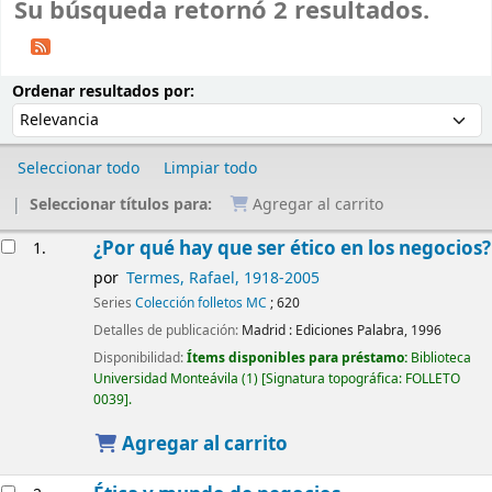
Su búsqueda retornó 2 resultados.
Ordenar
Ordenar por:
Ordenar resultados por:
Seleccionar todo
Limpiar todo
Seleccionar títulos para:
Agregar al carrito
Resultados
¿Por qué hay que ser ético en los negocios?
1.
por
Termes, Rafael
, 1918-2005
Series
Colección folletos MC
; 620
Detalles de publicación:
Madrid :
Ediciones Palabra,
1996
Disponibilidad:
Ítems disponibles para préstamo:
Biblioteca
Universidad Monteávila
(1)
Signatura topográfica:
FOLLETO
0039
.
Agregar al carrito