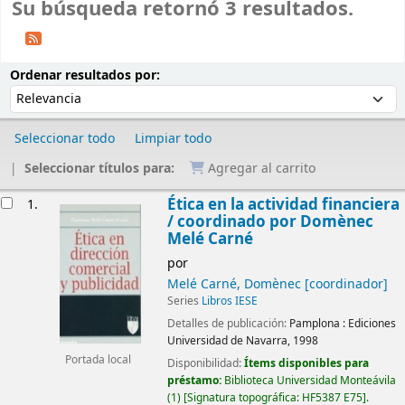
Su búsqueda retornó 3 resultados.
Ordenar
Ordenar por:
Ordenar resultados por:
Seleccionar todo
Limpiar todo
Seleccionar títulos para:
Agregar al carrito
Resultados
Ética en la actividad financiera
1.
/
coordinado por Domènec
Melé Carné
por
Melé Carné, Domènec
[coordinador]
Series
Libros IESE
Detalles de publicación:
Pamplona :
Ediciones
Universidad de Navarra,
1998
Portada local
Disponibilidad:
Ítems disponibles para
préstamo:
Biblioteca Universidad Monteávila
(1)
Signatura topográfica:
HF5387 E75
.