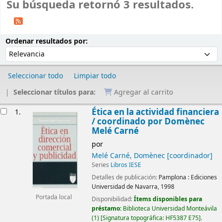
Su búsqueda retornó 3 resultados.
Ordenar
Ordenar por:
Ordenar resultados por:
Seleccionar todo
Limpiar todo
Seleccionar títulos para:
Agregar al carrito
Resultados
Ética en la actividad financiera
1.
/
coordinado por Domènec
Melé Carné
por
Melé Carné, Domènec
[coordinador]
Series
Libros IESE
Detalles de publicación:
Pamplona :
Ediciones
Universidad de Navarra,
1998
Portada local
Disponibilidad:
Ítems disponibles para
préstamo:
Biblioteca Universidad Monteávila
(1)
Signatura topográfica:
HF5387 E75
.