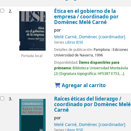
Ética en el gobierno de la
2.
empresa /
coordinado por
Domènec Melé Carné
por
Melé Carné, Domènec
[coordinador]
Series
Libros IESE
Detalles de publicación:
Pamplona :
Ediciones
Universidad de Navarra,
1996
Portada local
Disponibilidad:
Ítems disponibles para
préstamo:
Biblioteca Universidad Monteávila
(2)
Signatura topográfica:
HF5387 E753, ..
.
Agregar al carrito
Raíces éticas del liderazgo /
3.
coordinado por Domènec Melé
Carné
por
Melé Carné, Domènec
[coordinador]
Series
Libros IESE