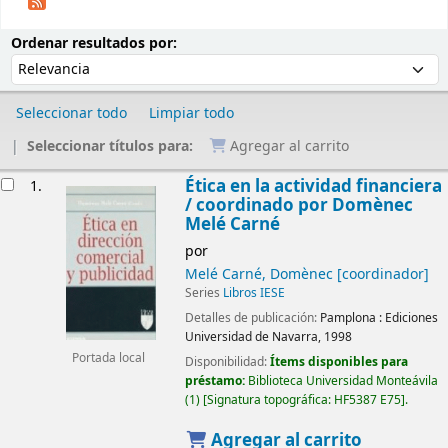
Ordenar
Ordenar por:
Ordenar resultados por:
Seleccionar todo
Limpiar todo
Seleccionar títulos para:
Agregar al carrito
Resultados
Ética en la actividad financiera
1.
/
coordinado por Domènec
Melé Carné
por
Melé Carné, Domènec
[coordinador]
Series
Libros IESE
Detalles de publicación:
Pamplona :
Ediciones
Universidad de Navarra,
1998
Portada local
Disponibilidad:
Ítems disponibles para
préstamo:
Biblioteca Universidad Monteávila
(1)
Signatura topográfica:
HF5387 E75
.
Agregar al carrito