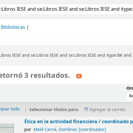
álogo
Bibliotecas
ibros IESE and se:Libros IESE and se:Libros IESE and itype:BK and
etornó 3 resultados.
Ord
mpiar todo
Seleccionar títulos para:
Agregar al carrito
Ética en la actividad financiera /
coordinado 
por
Melé Carné, Domènec
[coordinador]