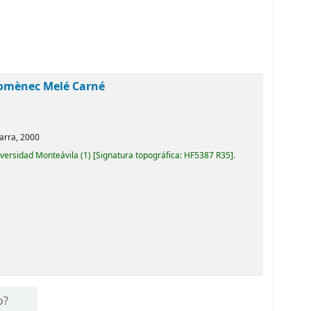
omènec Melé Carné
arra,
2000
iversidad Monteávila
(1)
Signatura topográfica:
HF5387 R35
.
o?