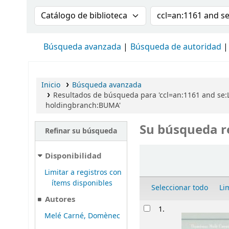
Buscar en el catálogo por:
Buscar en el cat
Búsqueda avanzada
Búsqueda de autoridad
Inicio
Búsqueda avanzada
Resultados de búsqueda para 'ccl=an:1161 and se:L
holdingbranch:BUMA'
Su búsqueda r
Refinar su búsqueda
Ordenar
Disponibilidad
Limitar a registros con
ítems disponibles
Seleccionar todo
Li
Autores
Resultados
1.
Melé Carné, Domènec