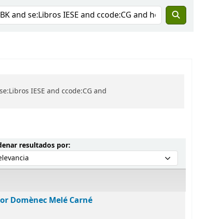
 se:Libros IESE and ccode:CG and
Ordenar por:
enar resultados por:
por Domènec Melé Carné