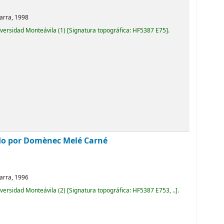
arra,
1998
iversidad Monteávila
(1)
Signatura topográfica:
HF5387 E75
.
do por Domènec Melé Carné
arra,
1996
iversidad Monteávila
(2)
Signatura topográfica:
HF5387 E753, ..
.