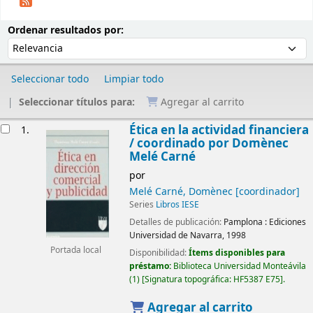
Ordenar
Ordenar por:
Ordenar resultados por:
Seleccionar todo
Limpiar todo
Seleccionar títulos para:
Agregar al carrito
Resultados
Ética en la actividad financiera
1.
/
coordinado por Domènec
Melé Carné
por
Melé Carné, Domènec
[coordinador]
Series
Libros IESE
Detalles de publicación:
Pamplona :
Ediciones
Universidad de Navarra,
1998
Portada local
Disponibilidad:
Ítems disponibles para
préstamo:
Biblioteca Universidad Monteávila
(1)
Signatura topográfica:
HF5387 E75
.
Agregar al carrito