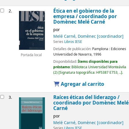
Ética en el gobierno de la
2.
empresa /
coordinado por
Domènec Melé Carné
por
Melé Carné, Domènec
[coordinador]
Series
Libros IESE
Detalles de publicación:
Pamplona :
Ediciones
Universidad de Navarra,
1996
Portada local
Disponibilidad:
Ítems disponibles para
préstamo:
Biblioteca Universidad Monteávila
(2)
Signatura topográfica:
HF5387 E753, ..
.
Agregar al carrito
Raíces éticas del liderazgo /
3.
coordinado por Domènec Melé
Carné
por
Melé Carné, Domènec
[coordinador]
Series
Libros IESE