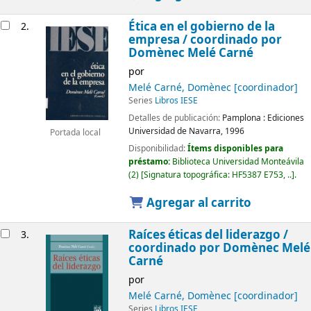
Ética en el gobierno de la
2.
empresa /
coordinado por
Domènec Melé Carné
por
Melé Carné, Domènec
[coordinador]
Series
Libros IESE
Detalles de publicación:
Pamplona :
Ediciones
Universidad de Navarra,
1996
Portada local
Disponibilidad:
Ítems disponibles para
préstamo:
Biblioteca Universidad Monteávila
(2)
Signatura topográfica:
HF5387 E753, ..
.
Agregar al carrito
Raíces éticas del liderazgo /
3.
coordinado por Domènec Melé
Carné
por
Melé Carné, Domènec
[coordinador]
Series
Libros IESE