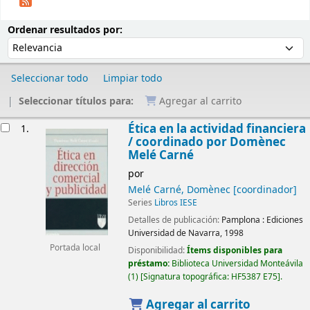
Ordenar
Ordenar por:
Ordenar resultados por:
Seleccionar todo
Limpiar todo
Seleccionar títulos para:
Agregar al carrito
Resultados
Ética en la actividad financiera
1.
/
coordinado por Domènec
Melé Carné
por
Melé Carné, Domènec
[coordinador]
Series
Libros IESE
Detalles de publicación:
Pamplona :
Ediciones
Universidad de Navarra,
1998
Portada local
Disponibilidad:
Ítems disponibles para
préstamo:
Biblioteca Universidad Monteávila
(1)
Signatura topográfica:
HF5387 E75
.
Agregar al carrito