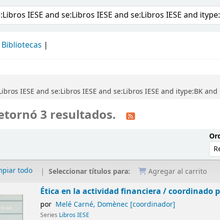
álogo
Bibliotecas
ibros IESE and se:Libros IESE and se:Libros IESE and itype:BK and
etornó 3 resultados.
Ord
mpiar todo
Seleccionar títulos para:
Agregar al carrito
Ética en la actividad financiera /
coordinado 
por
Melé Carné, Domènec
[coordinador]
Series
Libros IESE