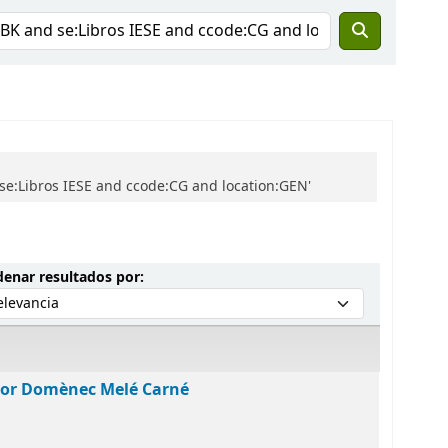
 se:Libros IESE and ccode:CG and location:GEN'
Ordenar por:
enar resultados por:
por Domènec Melé Carné