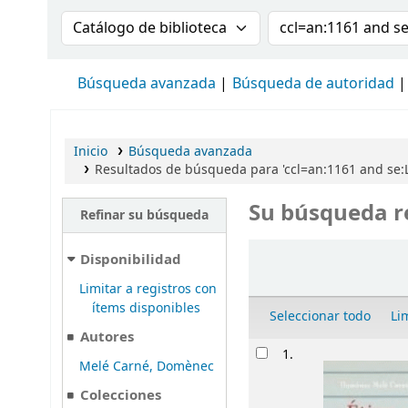
Buscar en el catálogo por:
Buscar en el cat
Búsqueda avanzada
Búsqueda de autoridad
Inicio
Búsqueda avanzada
Resultados de búsqueda para 'ccl=an:1161 and se:L
Su búsqueda r
Refinar su búsqueda
Ordenar
Disponibilidad
Limitar a registros con
ítems disponibles
Seleccionar todo
Li
Autores
Resultados
1.
Melé Carné, Domènec
Colecciones