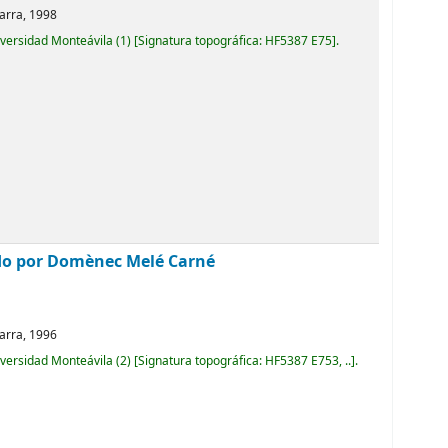
arra,
1998
iversidad Monteávila
(1)
Signatura topográfica:
HF5387 E75
.
do por Domènec Melé Carné
arra,
1996
iversidad Monteávila
(2)
Signatura topográfica:
HF5387 E753, ..
.