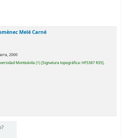
omènec Melé Carné
arra,
2000
iversidad Monteávila
(1)
Signatura topográfica:
HF5387 R35
.
o?