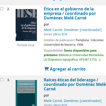
Ética en el gobierno de la
2.
empresa /
coordinado por
Domènec Melé Carné
por
Melé Carné, Domènec
[coordinador]
Series
Libros IESE
Detalles de publicación:
Pamplona :
Ediciones
Universidad de Navarra,
1996
Portada local
Disponibilidad:
Ítems disponibles para
préstamo:
Biblioteca Universidad Monteávila
(2)
Signatura topográfica:
HF5387 E753, ..
.
Agregar al carrito
Raíces éticas del liderazgo /
3.
coordinado por Domènec Melé
Carné
por
Melé Carné, Domènec
[coordinador]
Series
Libros IESE