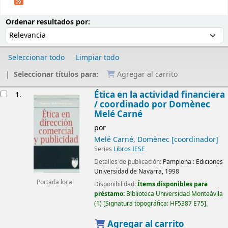
Ordenar
Ordenar por:
Ordenar resultados por:
Seleccionar todo
Limpiar todo
Seleccionar títulos para:
Agregar al carrito
Resultados
Ética en la actividad financiera
1.
/
coordinado por Domènec
Melé Carné
por
Melé Carné, Domènec
[coordinador]
Series
Libros IESE
Detalles de publicación:
Pamplona :
Ediciones
Universidad de Navarra,
1998
Portada local
Disponibilidad:
Ítems disponibles para
préstamo:
Biblioteca Universidad Monteávila
(1)
Signatura topográfica:
HF5387 E75
.
Agregar al carrito