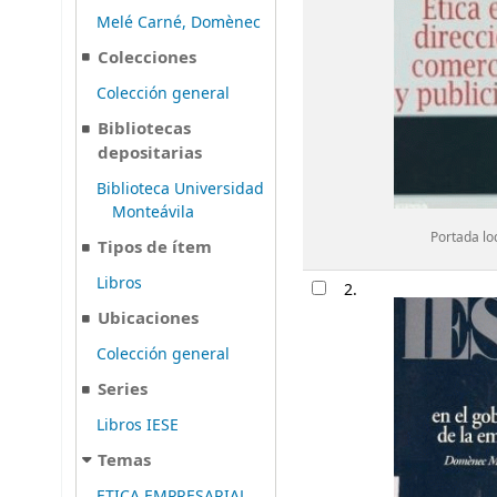
Melé Carné, Domènec
Colecciones
Colección general
Bibliotecas
depositarias
Biblioteca Universidad
Monteávila
Portada lo
Tipos de ítem
Libros
2.
Ubicaciones
Colección general
Series
Libros IESE
Temas
ETICA EMPRESARIAL