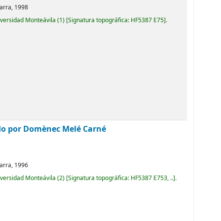
arra,
1998
iversidad Monteávila
(1)
Signatura topográfica:
HF5387 E75
.
do por Domènec Melé Carné
arra,
1996
iversidad Monteávila
(2)
Signatura topográfica:
HF5387 E753, ..
.