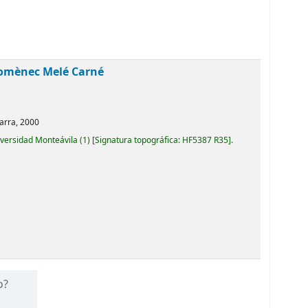
omènec Melé Carné
arra,
2000
iversidad Monteávila
(1)
Signatura topográfica:
HF5387 R35
.
o?