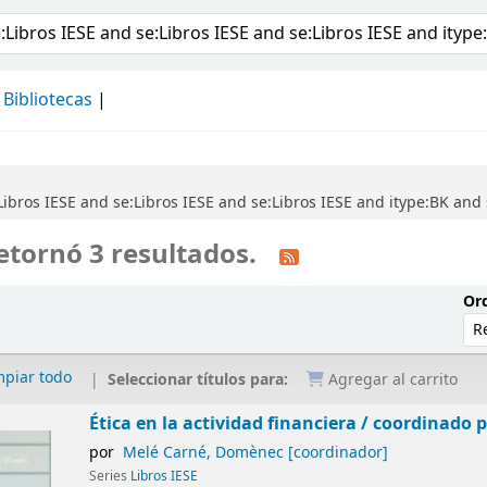
álogo
Bibliotecas
ibros IESE and se:Libros IESE and se:Libros IESE and itype:BK and
etornó 3 resultados.
Ord
mpiar todo
Seleccionar títulos para:
Agregar al carrito
Ética en la actividad financiera /
coordinado 
por
Melé Carné, Domènec
[coordinador]
Series
Libros IESE