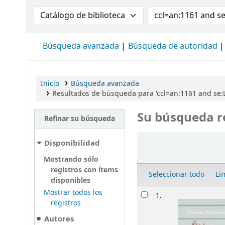
Buscar en el catálogo por:
Buscar en el cat
Búsqueda avanzada
Búsqueda de autoridad
Inicio
Búsqueda avanzada
Resultados de búsqueda para 'ccl=an:1161 and se:L
Su búsqueda r
Refinar su búsqueda
Ordenar
Disponibilidad
Mostrando sólo
registros con ítems
Seleccionar todo
Li
disponibles
Resultados
Mostrar todos los
1.
registros
Autores