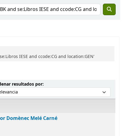
 se:Libros IESE and ccode:CG and location:GEN'
Ordenar por:
enar resultados por:
por Domènec Melé Carné