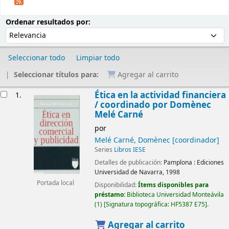
Ordenar
Ordenar por:
Ordenar resultados por:
Seleccionar todo
Limpiar todo
Seleccionar títulos para:
Agregar al carrito
Resultados
Ética en la actividad financiera
1.
/
coordinado por Domènec
Melé Carné
por
Melé Carné, Domènec
[coordinador]
Series
Libros IESE
Detalles de publicación:
Pamplona :
Ediciones
Universidad de Navarra,
1998
Portada local
Disponibilidad:
Ítems disponibles para
préstamo:
Biblioteca Universidad Monteávila
(1)
Signatura topográfica:
HF5387 E75
.
Agregar al carrito