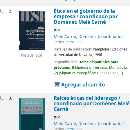
Ética en el gobierno de la
2.
empresa /
coordinado por
Domènec Melé Carné
por
Melé Carné, Domènec
[coordinador]
Series
Libros IESE
Detalles de publicación:
Pamplona :
Ediciones
Universidad de Navarra,
1996
Portada local
Disponibilidad:
Ítems disponibles para
préstamo:
Biblioteca Universidad Monteávila
(2)
Signatura topográfica:
HF5387 E753, ..
.
Agregar al carrito
Raíces éticas del liderazgo /
3.
coordinado por Domènec Melé
Carné
por
Melé Carné, Domènec
[coordinador]
Series
Libros IESE