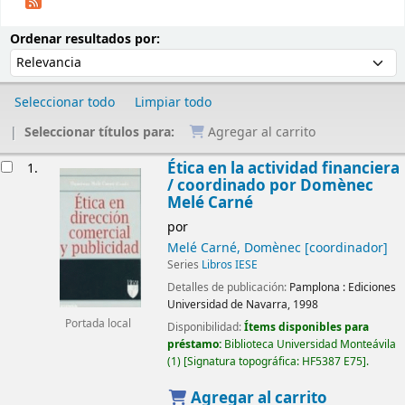
Ordenar
Ordenar por:
Ordenar resultados por:
Seleccionar todo
Limpiar todo
Seleccionar títulos para:
Agregar al carrito
Resultados
Ética en la actividad financiera
1.
/
coordinado por Domènec
Melé Carné
por
Melé Carné, Domènec
[coordinador]
Series
Libros IESE
Detalles de publicación:
Pamplona :
Ediciones
Universidad de Navarra,
1998
Portada local
Disponibilidad:
Ítems disponibles para
préstamo:
Biblioteca Universidad Monteávila
(1)
Signatura topográfica:
HF5387 E75
.
Agregar al carrito