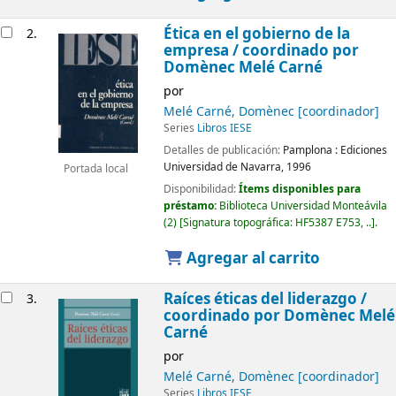
Ética en el gobierno de la
2.
empresa /
coordinado por
Domènec Melé Carné
por
Melé Carné, Domènec
[coordinador]
Series
Libros IESE
Detalles de publicación:
Pamplona :
Ediciones
Universidad de Navarra,
1996
Portada local
Disponibilidad:
Ítems disponibles para
préstamo:
Biblioteca Universidad Monteávila
(2)
Signatura topográfica:
HF5387 E753, ..
.
Agregar al carrito
Raíces éticas del liderazgo /
3.
coordinado por Domènec Melé
Carné
por
Melé Carné, Domènec
[coordinador]
Series
Libros IESE