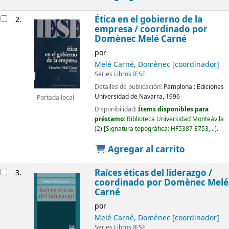
Ética en el gobierno de la
2.
empresa /
coordinado por
Domènec Melé Carné
por
Melé Carné, Domènec
[coordinador]
Series
Libros IESE
Detalles de publicación:
Pamplona :
Ediciones
Universidad de Navarra,
1996
Portada local
Disponibilidad:
Ítems disponibles para
préstamo:
Biblioteca Universidad Monteávila
(2)
Signatura topográfica:
HF5387 E753, ..
.
Agregar al carrito
Raíces éticas del liderazgo /
3.
coordinado por Domènec Melé
Carné
por
Melé Carné, Domènec
[coordinador]
Series
Libros IESE