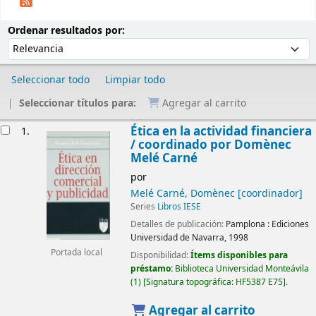
Ordenar
Ordenar por:
Ordenar resultados por:
Seleccionar todo
Limpiar todo
Seleccionar títulos para:
Agregar al carrito
Resultados
Ética en la actividad financiera
1.
/
coordinado por Domènec
Melé Carné
por
Melé Carné, Domènec
[coordinador]
Series
Libros IESE
Detalles de publicación:
Pamplona :
Ediciones
Universidad de Navarra,
1998
Portada local
Disponibilidad:
Ítems disponibles para
préstamo:
Biblioteca Universidad Monteávila
(1)
Signatura topográfica:
HF5387 E75
.
Agregar al carrito