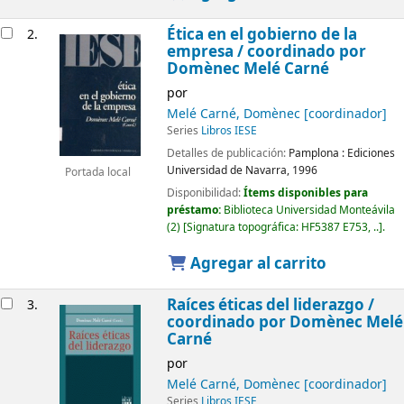
Ética en el gobierno de la
2.
empresa /
coordinado por
Domènec Melé Carné
por
Melé Carné, Domènec
[coordinador]
Series
Libros IESE
Detalles de publicación:
Pamplona :
Ediciones
Universidad de Navarra,
1996
Portada local
Disponibilidad:
Ítems disponibles para
préstamo:
Biblioteca Universidad Monteávila
(2)
Signatura topográfica:
HF5387 E753, ..
.
Agregar al carrito
Raíces éticas del liderazgo /
3.
coordinado por Domènec Melé
Carné
por
Melé Carné, Domènec
[coordinador]
Series
Libros IESE