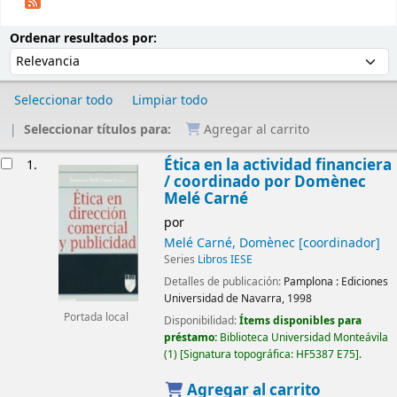
Ordenar
Ordenar por:
Ordenar resultados por:
Seleccionar todo
Limpiar todo
Seleccionar títulos para:
Agregar al carrito
Resultados
Ética en la actividad financiera
1.
/
coordinado por Domènec
Melé Carné
por
Melé Carné, Domènec
[coordinador]
Series
Libros IESE
Detalles de publicación:
Pamplona :
Ediciones
Universidad de Navarra,
1998
Portada local
Disponibilidad:
Ítems disponibles para
préstamo:
Biblioteca Universidad Monteávila
(1)
Signatura topográfica:
HF5387 E75
.
Agregar al carrito