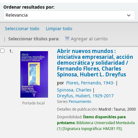
Ordenar
Ordenar por:
Ordenar resultados por:
Seleccionar todo
Limpiar todo
Seleccionar títulos para:
Agregar al carrito
Resultados
Abrir nuevos mundos :
1.
iniciativa empresarial, acción
democrática y solidaridad /
Fernando Flores, Charles
Spinosa, Hubert L. Dreyfus
por
Flores, Fernando
, 1943-
Spinosa, Charles
Dreyfus, Hubert
, 1929-2017
Series
Pensamiento
Portada local
Detalles de publicación:
Madrid :
Taurus,
2000
Disponibilidad:
Ítems disponibles para
préstamo:
Biblioteca Universidad Monteávila
(1)
Signatura topográfica:
HM281 F5
.