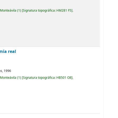
 Monteávila
(1)
Signatura topográfica:
HM281 F5
.
mía real
as,
1996
 Monteávila
(1)
Signatura topográfica:
HB501 O8
.