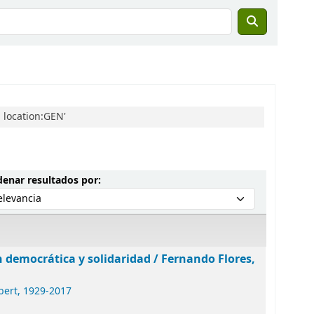
 location:GEN'
Ordenar por:
enar resultados por:
n democrática y solidaridad /
Fernando Flores,
bert
, 1929-2017