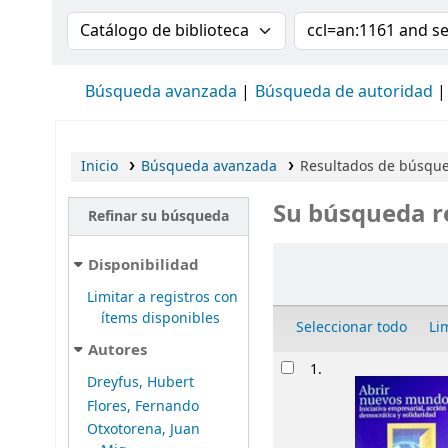
Buscar en el catálogo por:
Buscar en el cat
Búsqueda avanzada
Búsqueda de autoridad
Inicio
Búsqueda avanzada
Resultados de búsque
Su búsqueda r
Refinar su búsqueda
Ordenar
Disponibilidad
Limitar a registros con
ítems disponibles
Seleccionar todo
Li
Autores
Resultados
1.
Dreyfus, Hubert
Flores, Fernando
Otxotorena, Juan