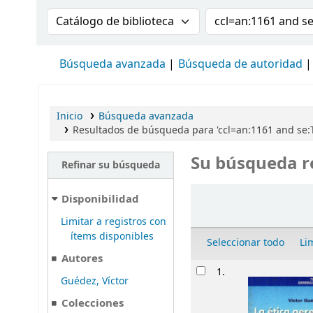
Buscar en el catálogo por:
Buscar en el cat
Búsqueda avanzada
Búsqueda de autoridad
Inicio
Búsqueda avanzada
Resultados de búsqueda para 'ccl=an:1161 and se:
Su búsqueda r
Refinar su búsqueda
Ordenar
Disponibilidad
Limitar a registros con
ítems disponibles
Seleccionar todo
Li
Autores
Resultados
1.
Guédez, Víctor
Colecciones