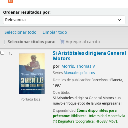
Ordenar
Ordenar por:
Ordenar resultados por:
Seleccionar todo
Limpiar todo
Seleccionar títulos para:
Agregar al carrito
Resultados
Si Aristóteles dirigiera General
1.
Motors
por
Morris, Thomas V
Series
Manuales prácticos
Detalles de publicación:
Barcelona :
Planeta,
1997
Otro título:
Si Aristóteles dirigiera General Motors : un
Portada local
nuevo enfoque ético de la vida empresarial
Disponibilidad:
Ítems disponibles para
préstamo:
Biblioteca Universidad Monteávila
(1)
Signatura topográfica:
HF5387 M67
.