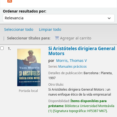
Ordenar
Ordenar por:
Ordenar resultados por:
Seleccionar todo
Limpiar todo
Seleccionar títulos para:
Agregar al carrito
Resultados
Si Aristóteles dirigiera General
1.
Motors
por
Morris, Thomas V
Series
Manuales prácticos
Detalles de publicación:
Barcelona :
Planeta,
1997
Otro título:
Si Aristóteles dirigiera General Motors : un
Portada local
nuevo enfoque ético de la vida empresarial
Disponibilidad:
Ítems disponibles para
préstamo:
Biblioteca Universidad Monteávila
(1)
Signatura topográfica:
HF5387 M67
.