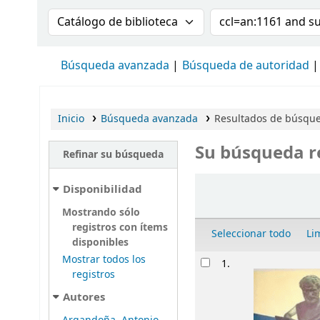
Buscar en el catálogo por:
Buscar en el cat
Búsqueda avanzada
Búsqueda de autoridad
Inicio
Búsqueda avanzada
Resultados de búsqu
Su búsqueda r
Refinar su búsqueda
Ordenar
Disponibilidad
Mostrando sólo
registros con ítems
Seleccionar todo
Li
disponibles
Resultados
Mostrar todos los
1.
registros
Autores