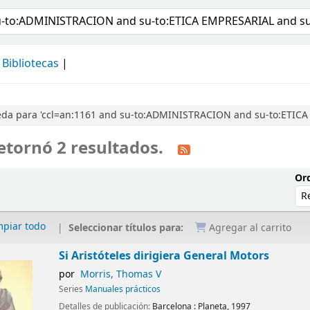
álogo
Bibliotecas
eda para 'ccl=an:1161 and su-to:ADMINISTRACION and su-to:ETI
etornó 2 resultados.
Ord
mpiar todo
Seleccionar títulos para:
Agregar al carrito
Si Aristóteles dirigiera General Motors
por
Morris, Thomas V
Series
Manuales prácticos
Detalles de publicación:
Barcelona :
Planeta,
1997