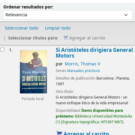
Ordenar
Ordenar por:
Ordenar resultados por:
Seleccionar todo
Limpiar todo
Seleccionar títulos para:
Agregar al carrito
Resultados
Si Aristóteles dirigiera General
1.
Motors
por
Morris, Thomas V
Series
Manuales prácticos
Detalles de publicación:
Barcelona :
Planeta,
1997
Otro título:
Si Aristóteles dirigiera General Motors : un
Portada local
nuevo enfoque ético de la vida empresarial
Disponibilidad:
Ítems disponibles para
préstamo:
Biblioteca Universidad Monteávila
(1)
Signatura topográfica:
HF5387 M67
.
Agregar al carrito