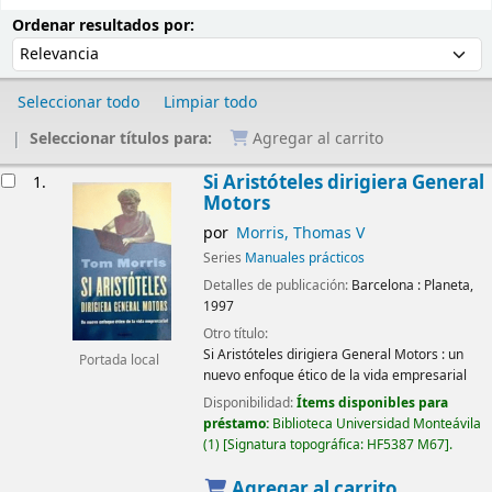
Ordenar
Ordenar por:
Ordenar resultados por:
Seleccionar todo
Limpiar todo
Seleccionar títulos para:
Agregar al carrito
Resultados
Si Aristóteles dirigiera General
1.
Motors
por
Morris, Thomas V
Series
Manuales prácticos
Detalles de publicación:
Barcelona :
Planeta,
1997
Otro título:
Si Aristóteles dirigiera General Motors : un
Portada local
nuevo enfoque ético de la vida empresarial
Disponibilidad:
Ítems disponibles para
préstamo:
Biblioteca Universidad Monteávila
(1)
Signatura topográfica:
HF5387 M67
.
Agregar al carrito