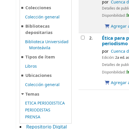
por
Cuenca de
Colecciones
Detalles de publ
Disponibilidad:
Í
Colección general
Bibliotecas
Agregar a
depositarias
Ética para p
2.
Biblioteca Universidad
periodismo 
Monteávila
por
Cuenca de
Tipos de ítem
Edición:
2a ed. a
Detalles de publ
Libros
Disponibilidad:
Í
Ubicaciones
Agregar a
Colección general
Temas
ETICA PERIODISTICA
PERIODISTAS
PRENSA
Repositorio Digital