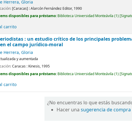
 Herrera, Gloria
icación:
[Caracas] :
Alarcón Fernández Editor,
1990
tems disponibles para préstamo:
Biblioteca Universidad Monteávila
(1)
Signat
l carrito
eriodistas : un estudio crítico de los principales problem
en el campo jurídico-moral
 Herrera, Gloria
ctualizada y aumentada
icación:
Caracas :
Kinesis,
1995
tems disponibles para préstamo:
Biblioteca Universidad Monteávila
(1)
Signat
l carrito
¿No encuentras lo que estás buscand
Hacer una
sugerencia de compra