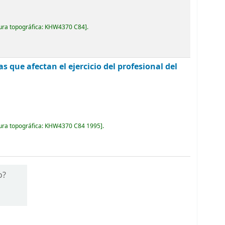
ura topográfica:
KHW4370 C84
.
as que afectan el ejercicio del profesional del
ura topográfica:
KHW4370 C84 1995
.
o?