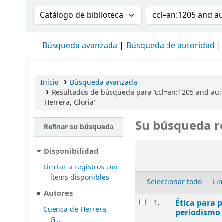
Buscar en el catálogo por:
Buscar en el cat
Búsqueda avanzada
Búsqueda de autoridad
Inicio
Búsqueda avanzada
Resultados de búsqueda para 'ccl=an:1205 and au:
Herrera, Gloria'
Su búsqueda r
Refinar su búsqueda
Ordenar
Disponibilidad
Limitar a registros con
ítems disponibles
Seleccionar todo
Li
Autores
Resultados
Ética para p
1.
Cuenca de Herrera,
periodismo 
G...