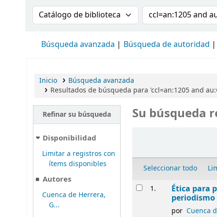
Buscar en el catálogo por:
Buscar en el cat
Búsqueda avanzada
Búsqueda de autoridad
Inicio
Búsqueda avanzada
Resultados de búsqueda para 'ccl=an:1205 and au
Su búsqueda r
Refinar su búsqueda
Ordenar
Disponibilidad
Limitar a registros con
ítems disponibles
Seleccionar todo
Li
Autores
Resultados
Ética para p
1.
Cuenca de Herrera,
periodismo 
G...
por
Cuenca de