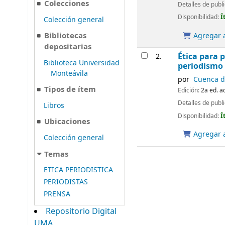
Colecciones
Detalles de publ
Disponibilidad:
Í
Colección general
Bibliotecas
Agregar a
depositarias
Ética para p
2.
Biblioteca Universidad
periodismo 
Monteávila
por
Cuenca de
Tipos de ítem
Edición:
2a ed. a
Detalles de publ
Libros
Disponibilidad:
Í
Ubicaciones
Agregar a
Colección general
Temas
ETICA PERIODISTICA
PERIODISTAS
PRENSA
Repositorio Digital
UMA