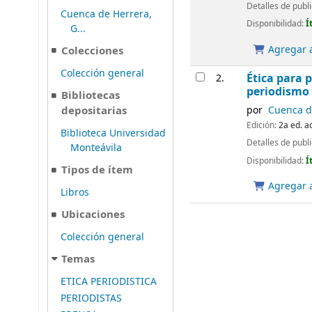
Detalles de publ
Cuenca de Herrera,
Disponibilidad:
Í
G...
Agregar a
Colecciones
Colección general
Ética para p
2.
periodismo 
Bibliotecas
por
Cuenca de
depositarias
Edición:
2a ed. a
Biblioteca Universidad
Detalles de publ
Monteávila
Disponibilidad:
Í
Tipos de ítem
Agregar a
Libros
Ubicaciones
Colección general
Temas
ETICA PERIODISTICA
PERIODISTAS