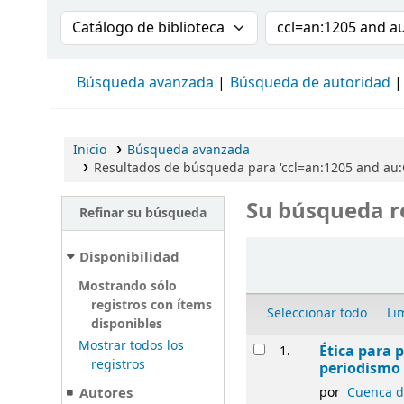
Buscar en el catálogo por:
Buscar en el cat
Búsqueda avanzada
Búsqueda de autoridad
Inicio
Búsqueda avanzada
Resultados de búsqueda para 'ccl=an:1205 and au
Su búsqueda r
Refinar su búsqueda
Ordenar
Disponibilidad
Mostrando sólo
registros con ítems
Seleccionar todo
Li
disponibles
Resultados
Mostrar todos los
Ética para p
1.
registros
periodismo 
Autores
por
Cuenca de