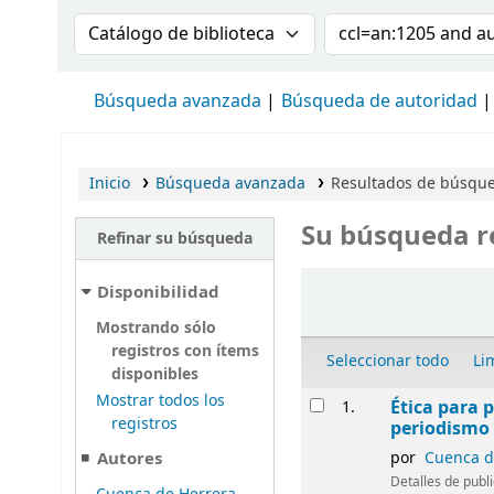
Buscar en el catálogo por:
Buscar en el cat
Búsqueda avanzada
Búsqueda de autoridad
Inicio
Búsqueda avanzada
Resultados de búsque
Su búsqueda r
Refinar su búsqueda
Ordenar
Disponibilidad
Mostrando sólo
registros con ítems
Seleccionar todo
Li
disponibles
Resultados
Mostrar todos los
Ética para p
1.
registros
periodismo 
Autores
por
Cuenca de
Detalles de publ