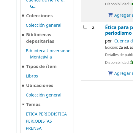
Cuenca de Herrera,
Disponibilidad:
Í
G...
Agregar a
Colecciones
Colección general
Ética para p
2.
periodismo 
Bibliotecas
por
Cuenca de
depositarias
Edición:
2a ed. a
Biblioteca Universidad
Detalles de publ
Monteávila
Disponibilidad:
Í
Tipos de ítem
Agregar a
Libros
Ubicaciones
Colección general
Temas
ETICA PERIODISTICA
PERIODISTAS
PRENSA