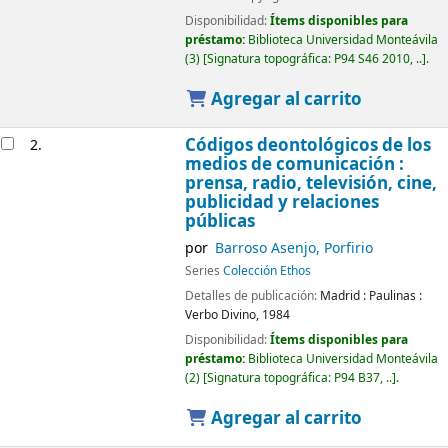
Disponibilidad:
Ítems disponibles para
préstamo:
Biblioteca Universidad Monteávila
(3)
Signatura topográfica:
P94 S46 2010, ..
.
Agregar al carrito
Códigos deontológicos de los
2.
medios de comunicación :
prensa, radio, televisión, cine,
publicidad y relaciones
públicas
por
Barroso Asenjo, Porfirio
Series
Colección Ethos
Detalles de publicación:
Madrid :
Paulinas :
Verbo Divino,
1984
Disponibilidad:
Ítems disponibles para
préstamo:
Biblioteca Universidad Monteávila
(2)
Signatura topográfica:
P94 B37, ..
.
Agregar al carrito