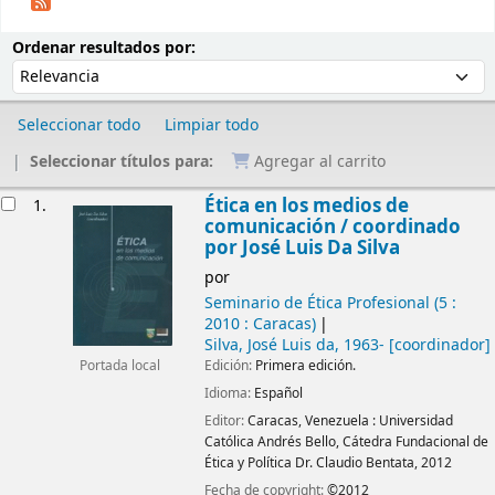
Ordenar
Ordenar por:
Ordenar resultados por:
Seleccionar todo
Limpiar todo
Seleccionar títulos para:
Agregar al carrito
Resultados
Ética en los medios de
1.
comunicación /
coordinado
por José Luis Da Silva
por
Seminario de Ética Profesional
(5 :
2010 : Caracas)
Silva, José Luis da
, 1963-
[coordinador]
Edición:
Primera edición.
Portada local
Idioma:
Español
Editor:
Caracas, Venezuela :
Universidad
Católica Andrés Bello, Cátedra Fundacional de
Ética y Política Dr. Claudio Bentata,
2012
Fecha de copyright:
©2012