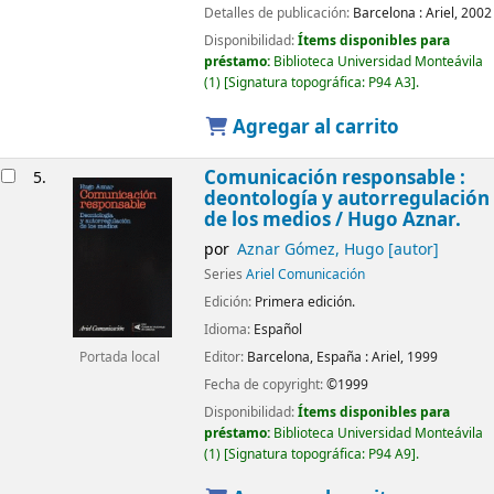
Detalles de publicación:
Barcelona :
Ariel,
2002
Disponibilidad:
Ítems disponibles para
préstamo:
Biblioteca Universidad Monteávila
(1)
Signatura topográfica:
P94 A3
.
Agregar al carrito
Comunicación responsable :
5.
deontología y autorregulación
de los medios /
Hugo Aznar.
por
Aznar Gómez, Hugo
[autor]
Series
Ariel Comunicación
Edición:
Primera edición.
Idioma:
Español
Editor:
Barcelona, España :
Ariel,
1999
Portada local
Fecha de copyright:
©1999
Disponibilidad:
Ítems disponibles para
préstamo:
Biblioteca Universidad Monteávila
(1)
Signatura topográfica:
P94 A9
.