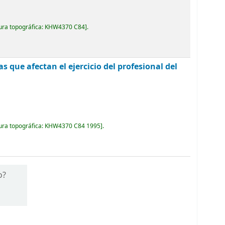
ura topográfica:
KHW4370 C84
.
as que afectan el ejercicio del profesional del
ura topográfica:
KHW4370 C84 1995
.
o?