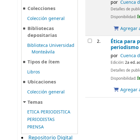
por
Cuenca de
Colecciones
Detalles de publ
Disponibilidad:
Í
Colección general
Bibliotecas
Agregar a
depositarias
Ética para p
2.
Biblioteca Universidad
periodismo 
Monteávila
por
Cuenca de
Tipos de ítem
Edición:
2a ed. a
Detalles de publ
Libros
Disponibilidad:
Í
Ubicaciones
Agregar a
Colección general
Temas
ETICA PERIODISTICA
PERIODISTAS
PRENSA
Repositorio Digital