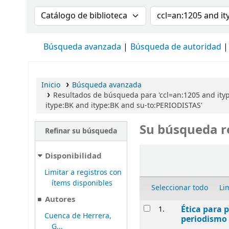
Buscar en el catálogo por:
Buscar en el cat
Búsqueda avanzada
Búsqueda de autoridad
Inicio
Búsqueda avanzada
Resultados de búsqueda para 'ccl=an:1205 and ity
itype:BK and itype:BK and su-to:PERIODISTAS'
Su búsqueda r
Refinar su búsqueda
Ordenar
Disponibilidad
Limitar a registros con
ítems disponibles
Seleccionar todo
Li
Autores
Resultados
Ética para p
1.
Cuenca de Herrera,
periodismo 
G...