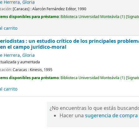
 Herrera, Gloria
icación:
[Caracas] :
Alarcón Fernández Editor,
1990
tems disponibles para préstamo:
Biblioteca Universidad Monteávila
(1)
Signat
l carrito
eriodistas : un estudio crítico de los principales problem
en el campo jurídico-moral
 Herrera, Gloria
ctualizada y aumentada
icación:
Caracas :
Kinesis,
1995
tems disponibles para préstamo:
Biblioteca Universidad Monteávila
(1)
Signat
l carrito
¿No encuentras lo que estás buscand
Hacer una
sugerencia de compra