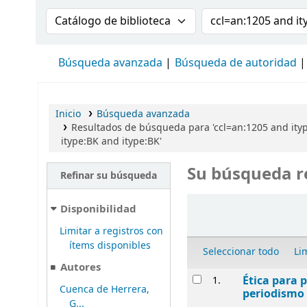
Buscar en el catálogo por:
Buscar en el cat
Búsqueda avanzada
Búsqueda de autoridad
Inicio
Búsqueda avanzada
Resultados de búsqueda para 'ccl=an:1205 and ity
itype:BK and itype:BK'
Su búsqueda r
Refinar su búsqueda
Ordenar
Disponibilidad
Limitar a registros con
ítems disponibles
Seleccionar todo
Li
Autores
Resultados
Ética para p
1.
Cuenca de Herrera,
periodismo 
G...