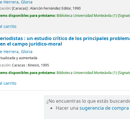
 Herrera, Gloria
icación:
[Caracas] :
Alarcón Fernández Editor,
1990
tems disponibles para préstamo:
Biblioteca Universidad Monteávila
(1)
Signat
l carrito
eriodistas : un estudio crítico de los principales problem
en el campo jurídico-moral
 Herrera, Gloria
ctualizada y aumentada
icación:
Caracas :
Kinesis,
1995
tems disponibles para préstamo:
Biblioteca Universidad Monteávila
(1)
Signat
l carrito
¿No encuentras lo que estás buscand
Hacer una
sugerencia de compra