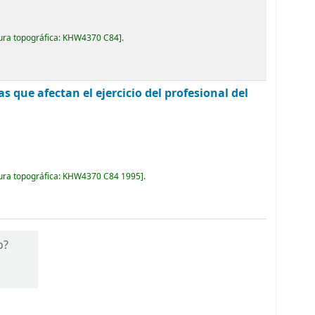
ura topográfica:
KHW4370 C84
.
as que afectan el ejercicio del profesional del
ura topográfica:
KHW4370 C84 1995
.
o?