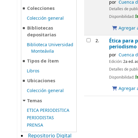
por
Cuenca de
Colecciones
Detalles de publ
Disponibilidad:
Í
Colección general
Bibliotecas
Agregar a
depositarias
Ética para p
2.
Biblioteca Universidad
periodismo 
Monteávila
por
Cuenca de
Tipos de ítem
Edición:
2a ed. a
Detalles de publ
Libros
Disponibilidad:
Í
Ubicaciones
Agregar a
Colección general
Temas
ETICA PERIODISTICA
PERIODISTAS
PRENSA
Repositorio Digital