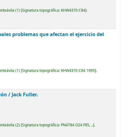
onteávila
(1)
Signatura topográfica:
KHW4370 C84
.
ipales problemas que afectan el ejercicio del
onteávila
(1)
Signatura topográfica:
KHW4370 C84 1995
.
ión /
Jack Fuller.
onteávila
(2)
Signatura topográfica:
PN4784 O24 F85, ..
.