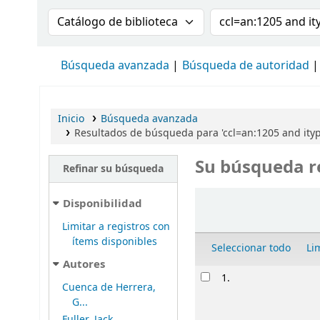
Buscar en el catálogo por:
Buscar en el cat
Búsqueda avanzada
Búsqueda de autoridad
Inicio
Búsqueda avanzada
Resultados de búsqueda para 'ccl=an:1205 and it
Su búsqueda r
Refinar su búsqueda
Ordenar
Disponibilidad
Limitar a registros con
ítems disponibles
Seleccionar todo
Li
Autores
Resultados
1.
Cuenca de Herrera,
G...
Fuller, Jack